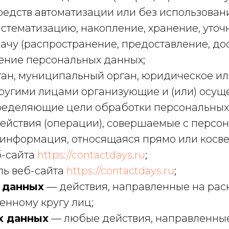
едств автоматизации или без использовани
истематизацию, накопление, хранение, уточ
ачу (распространение, предоставление, дос
ение персональных данных;
ан, муниципальный орган, юридическое ил
другими лицами организующие и (или) осу
ределяющие цели обработки персональных 
ействия (операции), совершаемые с персо
информация, относящаяся прямо или косве
б-сайта
https://contactdays.ru
;
ль веб-сайта
https://contactdays.ru
;
 данных
— действия, направленные на рас
нному кругу лиц;
х данных
— любые действия, направленные