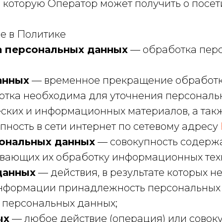
 которую Оператор может получить о посет
е в Политике
а персональных данных
— обработка пер
анных
— временное прекращение обработк
отка необходима для уточнения персональ
ских и информационных материалов, а так
ность в сети интернет по сетевому адресу
ональных данных
— совокупность содержа
вающих их обработку информационных техн
данных
— действия, в результате которых 
нформации принадлежность персональных
 персональных данных;
ых
— любое действие (операция) или совоку