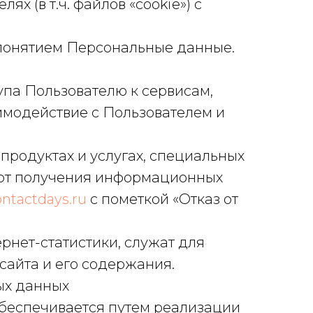
х (в т.ч. файлов «cookie») с
понятием Персональные данные.
па Пользователю к сервисам,
имодействие с Пользователем и
продуктах и услугах, специальных
я от получения информационных
ntactdays.ru
с пометкой «Отказ от
нет-статистики, служат для
сайта и его содержания.
ых данных
беспечивается путем реализации