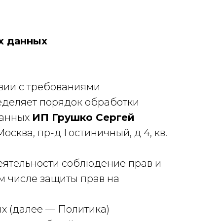
х данных
вии с требованиями
ределяет порядок обработки
данных
ИП Грушко Сергей
осква, пр-д Гостиничный, д 4, кв.
еятельности соблюдение прав и
м числе защиты прав на
х (далее — Политика)