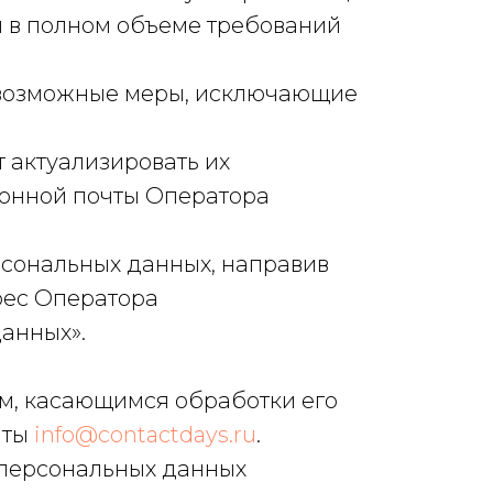
я в полном объеме требований
 возможные меры, исключающие
 актуализировать их
ронной почты Оператора
рсональных данных, направив
рес Оператора
анных».
м, касающимся обработки его
чты
info@contactdays.ru
.
 персональных данных